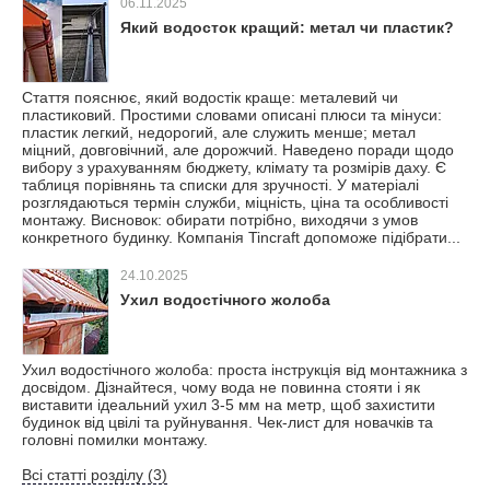
06.11.2025
Який водосток кращий: метал чи пластик?
Стаття пояснює, який водостік краще: металевий чи
пластиковий. Простими словами описані плюси та мінуси:
пластик легкий, недорогий, але служить менше; метал
міцний, довговічний, але дорожчий. Наведено поради щодо
вибору з урахуванням бюджету, клімату та розмірів даху. Є
таблиця порівнянь та списки для зручності. У матеріалі
розглядаються термін служби, міцність, ціна та особливості
монтажу. Висновок: обирати потрібно, виходячи з умов
конкретного будинку. Компанія Tincraft допоможе підібрати...
24.10.2025
Ухил водостічного жолоба
Ухил водостічного жолоба: проста інструкція від монтажника з
досвідом. Дізнайтеся, чому вода не повинна стояти і як
виставити ідеальний ухил 3-5 мм на метр, щоб захистити
будинок від цвілі та руйнування. Чек-лист для новачків та
головні помилки монтажу.
Всі статті розділу (3)