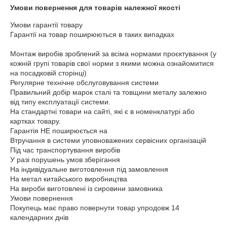
Умови повернення для товарів належної якості
Умови гарантії товару

Гарантії на товар поширюються в таких випадках 

Монтаж виробів зроблений за всіма нормами проєктування (у 
кожній групі товарів свої норми з якими можна ознайомитися 
на посадковій сторінці)

Регулярне технічне обслуговування системи 

Правильний добір марок сталі та товщини металу залежно 
від типу експлуатації системи.

На стандартні товари на сайті, які є в номенклатурі або 
картках товару.

Гарантія НЕ поширюється на 

Втручання в системи уповноважених сервісних організацій 

Під час транспортування виробів 

У разі порушень умов зберігання 

На індивідуальне виготовлення під замовлення

На метал китайського виробництва 

На вироби виготовлені із сировини замовника

Умови повернення 

Покупець має право повернути товар упродовж 14 
календарних днів
