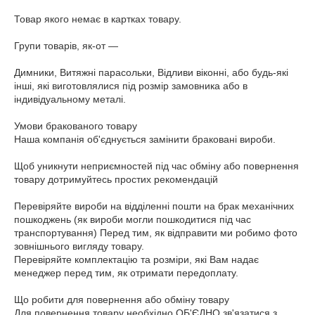
Товар якого немає в картках товару. 

Групи товарів, як-от — 

Димники, Витяжні парасольки, Відливи віконні, або будь-які 
інші, які виготовлялися під розмір замовника або в 
індивідуальному металі.

Умови бракованого товару

Наша компанія об'єднується замінити браковані вироби.

Щоб уникнути неприємностей під час обміну або повернення 
товару дотримуйтесь простих рекомендацій 

Перевіряйте вироби на відділенні пошти на брак механічних 
пошкоджень (як вироби могли пошкодитися під час 
транспортування) Перед тим, як відправити ми робимо фото 
зовнішнього вигляду товару.

Перевіряйте комплектацію та розміри, які Вам надає 
менеджер перед тим, як отримати передоплату.

Що робити для повернення або обміну товару

Для повернення товару необхідно ОБ'ЄДНО зв'язатися з 