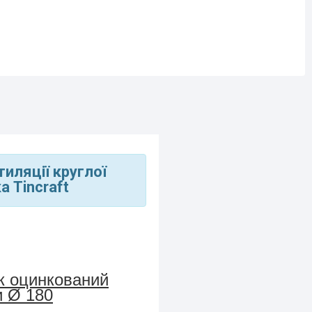
тиляції круглої
а Tincraft
к оцинкований
и Ø 180