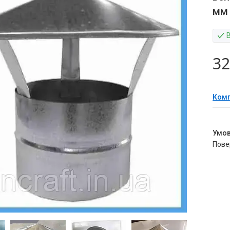
мм
32
Комп
пов