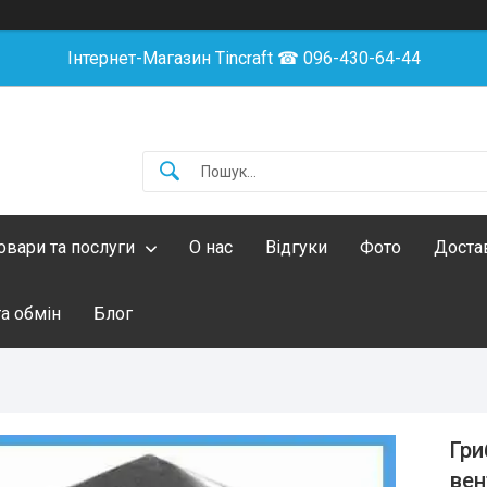
Інтернет-Магазин Tincraft ☎︎ 096-430-64-44
овари та послуги
О нас
Відгуки
Фото
Достав
а обмін
Блог
Гри
вен