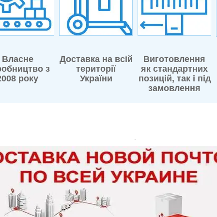
Власне
Доставка на всій
Виготовлення
робництво з
території
як стандартних
2008 року
України
позицій, так і під
замовлення
.