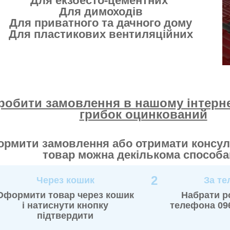
Для екзбесто-цементних
Для димоходів
Для приватного та дачного дому
Для пластикових вентиляційних
робити замовлення в нашому інтерне
грибок оцинкований
рмити замовлення або отримати консул
товар можна декількома способ
2
Через кошик
За т
Оформити товар через кошик
Набрати р
і натиснути кнопку
телефона 096
підтвердити