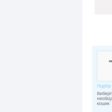
Підбір
Вибері
необхі
кошик