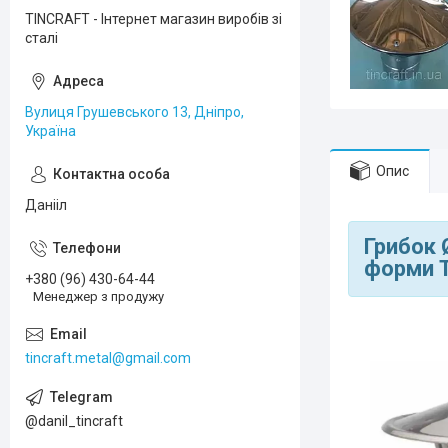
TINCRAFT - Інтернет магазин виробів зі
сталі
Вулиця Грушевського 13, Дніпро,
Україна
Опис
Данііл
Грибок 
форми Т
+380 (96) 430-64-44
Менеджер з продужу
tincraft.metal@gmail.com
@danil_tincraft