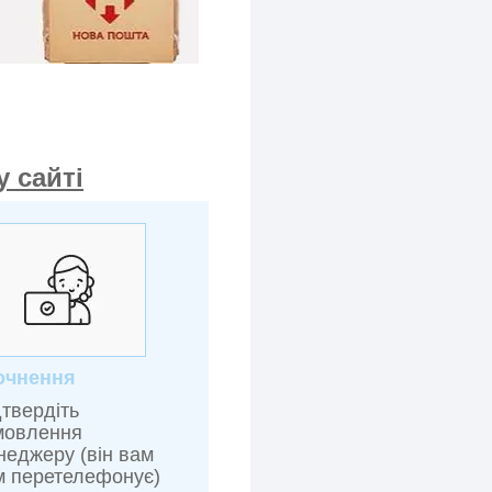
 сайті
очнення
дтвердіть
мовлення
неджеру (він вам
м перетелефонує)