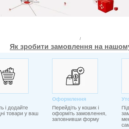
/
Як зробити замовлення на нашому
Оформлення
Ут
ть і додайте
Перейдіть у кошик і
Пі
дні товари у ваш
оформіть замовлення,
за
заповнивши форму
ме
са