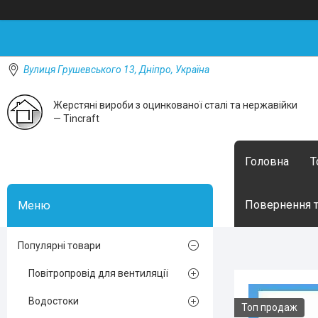
Вулиця Грушевського 13, Дніпро, Україна
Жерстяні вироби з оцинкованої сталі та нержавійки
— Tincraft
Головна
Т
Повернення т
Популярні товари
Повітропровід для вентиляції
Водостоки
Топ продаж