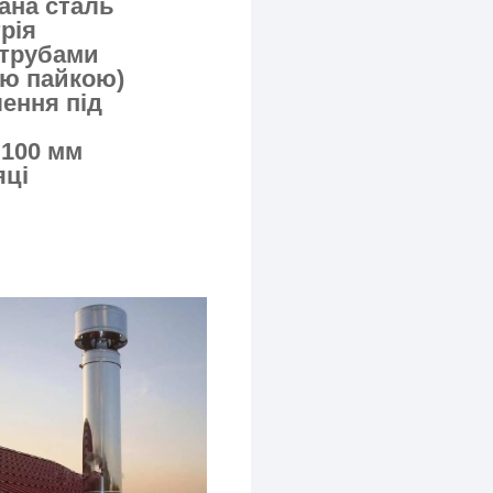
ана сталь
рія
 трубами
ою пайкою)
ення під
 100 мм
яці