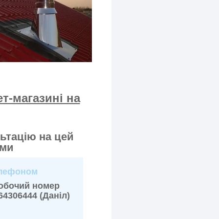
т-магазині на
ьтацію на цей
ами
елефоном
обочий номер
4306444 (Даніл)