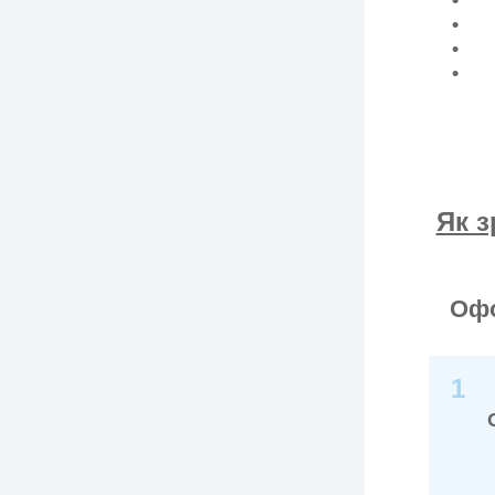
Як з
Офо
1