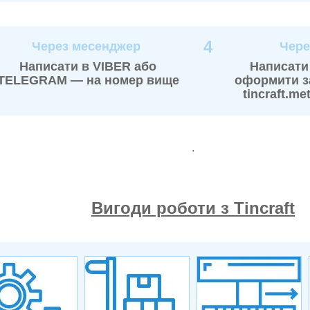
4
Через месенджер
Чере
Написати в VIBER або
Написати
TELEGRAM — на номер вище
оформити з
tincraft.m
.
Вигоди роботи з Tincraft