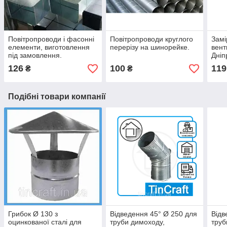
Повітропроводи і фасонні
Повітропроводи круглого
Замі
елементи, виготовлення
перерізу на шинорейке.
вент
під замовлення.
Дніпр
126
100
119
₴
₴
Подібні товари компанії
Грибок Ø 130 з
Відведення 45° Ø 250 для
Відв
оцинкованої сталі для
труби димоходу,
труб