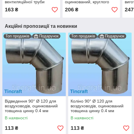
вентиляційної труби
оцинкований, круглого
виго
круглого перетину
перетину з товщиною
оцин
163
206
247
₴
₴
Товщина цинку 0,4 мм
цинку 0,4 мм.
круг
товщ
Акційні пропозиції та новинки
Топ продажів
Подарунок
Топ продажів
Подарунок
Відведення 90° Ø 120 для
Коліно 90° Ø 120 для
воздуховодів, оцинкований
воздуховодів, оцинкований
товщина цинку 0.4 мм
товщина цинку 0.4 мм
В наявності
В наявності
113
113
₴
₴