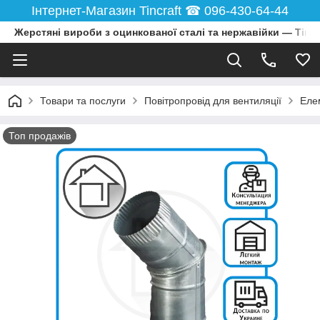
Інтернет-Магазин Tincraft ☎︎ 096-430-64-44
Жерстяні вироби з оцинкованої сталі та нержавійки — Tincr
Товари та послуги
Повітропровід для вентиляції
Еле
Топ продажів