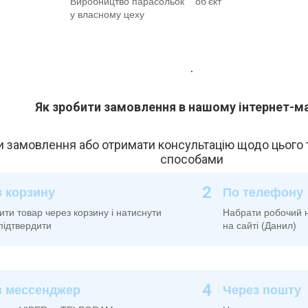
Виробництво парасольок
об'єкт
у власному цеху
.
Як зробити замовлення в нашому інтернет-м
 замовлення або отримати консультацію щодо цього 
способами
2
 корзину
По телефону
и товар через корзину і натиснути
Набрати робочий 
підтвердити
на сайті (Данил)
4
з мессенджер
Через пошту