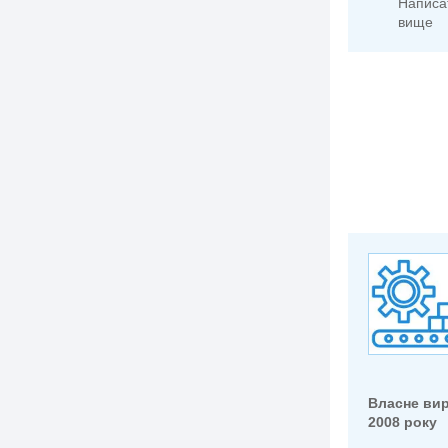
Написа
вище
Власне ви
2008 року