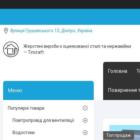
Вулиця Грушевського 13, Дніпро, Україна
Жерстяні вироби з оцинкованої сталі та нержавійки
— Tincraft
Головна
Т
Повернення т
Популярні товари
Повітропровід для вентиляції
Водостоки
Топ продаж