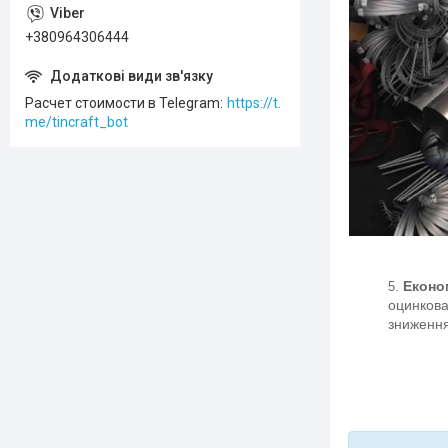
+380964306444
Расчет стоимости в Telegram
https://t.
me/tincraft_bot
Економ
оцинкова
зниження