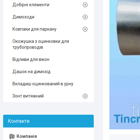
Добірні елементи
Димоходи
Ковпаки для паркану
Окожушка з оцинковки для
трубопроводів
Відливи для вікон
Дашок на димохід
Вкладиш оцинкований в урну
Зонт витяжний