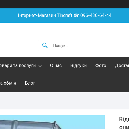
Інтернет-Магазин Tincraft ☎︎ 096-430-64-44
овари та послуги
О нас
Відгуки
Фото
Достав
а обмін
Блог
Від
оци