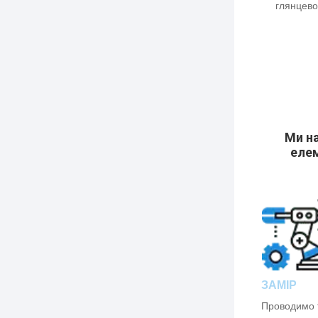
глянцевої
Ми на
елем
ЗАМІР
Проводимо 