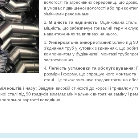
вологості та агресивних середовищ, що дозво
в умовах підвищеної вологості або при контак
хімічними речовинами.
Міцність та надійність
: Оцинкована сталь
міцність, що забезпечує тривалий термін служ
навантаженнях та впливах на нього.
Універсальне використання:
Коліно під 9
з'єднання труб у кутових з'єднаннях, що роб
компонентом у будівництві, монтажі трубопров
застосуваннях.
Легкість установки та обслуговування:
П
розміри і форму, що спрощує його монтаж та 
стані. Це також зменшує трудовитрати на обс
ія коштів і часу:
Завдяки високій стійкості до корозії і тривалому т
ної сталі під 90 градусів вимагає мінімальних витрат на заміну і ре
 загальної вартості володіння.