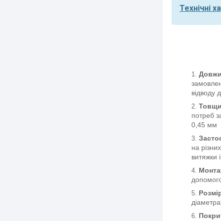
Технічні х
Довжи
замовлен
відводу 
Товщи
потреб з
0,45 мм
Засто
на різни
витяжки і
Монтаж
допомого
Розмі
діаметра
Покри