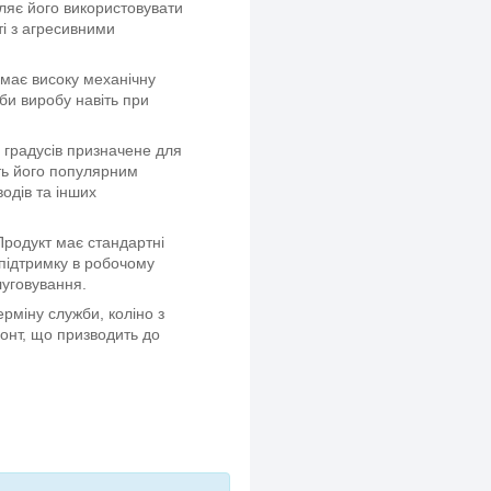
ляє його використовувати
ті з агресивними
 має високу механічну
би виробу навіть при
0 градусів призначене для
ить його популярним
одів та інших
родукт має стандартні
підтримку в робочому
луговування.
ерміну служби, коліно з
монт, що призводить до