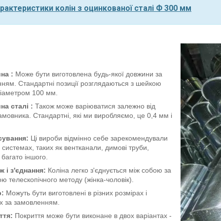
арактеристики колін з оцинкованої сталі Ф 300 мм
на :
Може бути виготовлена будь-якої довжини за
ням. Стандартні позиції розглядаються з шейкою
діаметром 100 мм.
на сталі
:
Також може варіюватися залежно від
амовника. Стандартні, які ми виробляємо, це 0,4 мм і
сування:
Ці вироби відмінно себе зарекомендували
х системах, таких як вентканали, димові труби,
 багато іншого.
 і з'єднання:
Коліна легко з'єднується між собою за
ю телескопічного методу (жінка-чоловік).
р:
Можуть бути виготовлені в різних розмірах і
х за замовленням.
ття:
Покриття може бути виконане в двох варіантах -