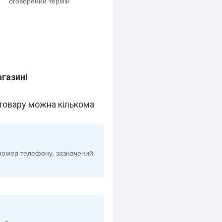
оговорений термін
агазині
товару можна кількома
номер телефону, зазначений