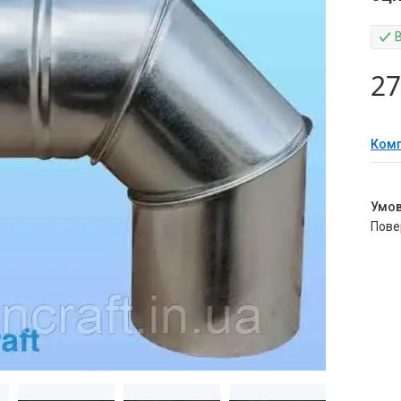
27
Комп
пов