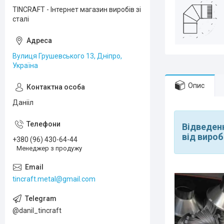
TINCRAFT - Інтернет магазин виробів зі
сталі
Вулиця Грушевського 13, Дніпро,
Україна
Опис
Данііл
Відведенн
від вироб
+380 (96) 430-64-44
Менеджер з продужу
tincraft.metal@gmail.com
@danil_tincraft