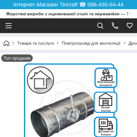
Інтернет-Магазин Tincraft ☎︎ 096-430-64-44
Жерстяні вироби з оцинкованої сталі та нержавійки — Tincr
Товари та послуги
Повітропровід для вентиляції
Дро
Топ продажів