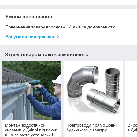
Умови повернення
Повернення товару впродовж 14 днів за домовленістю
Всі умови повернення
З цим товаром також замовляють
Монтаж водостічної
Повітроводи прямошовні,
Виро
системи у Дніпрі під ключ:
будь-якого діаметру.
в Дні
ціна за метр установки і