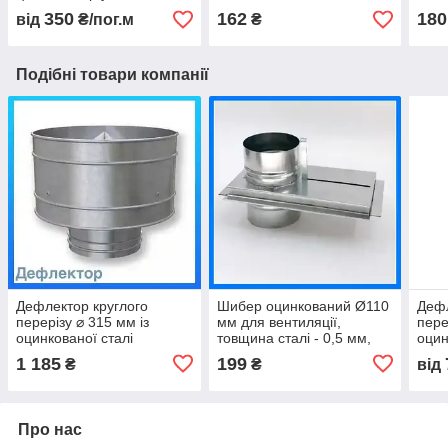
що до неї входить
350
162
180
від
₴/пог.м
₴
Подібні товари компанії
Дефлектор круглого
Шибер оцинкований Ø110
Дефл
перерізу ⌀ 315 мм із
мм для вентиляції,
пере
оцинкованої сталі
товщина сталі - 0,5 мм,
оцин
товщина - 0.5 мм для
круглого перерізу
товщ
1 185
199
₴
₴
від
котла
труб
Про нас