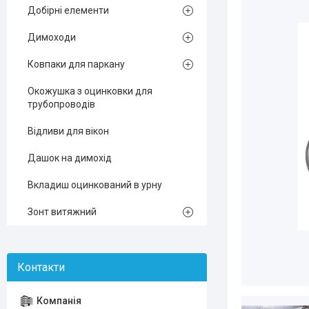
Добірні елементи
Димоходи
Ковпаки для паркану
Окожушка з оцинковки для
трубопроводів
Відливи для вікон
Дашок на димохід
Вкладиш оцинкований в урну
Зонт витяжний