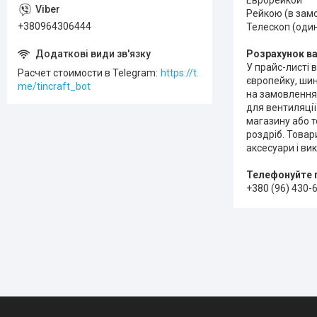
Еврорейкой
Рейкою (в зам
+380964306444
Телескоп (один
Розрахунок ва
У прайс-листі 
Расчет стоимости в Telegram
https://t.
європейку, шин
me/tincraft_bot
на замовлення.
для вентиляції
магазину або т
роздріб. Товар
аксесуари і ви
Телефонуйте 
+380 (96) 430-