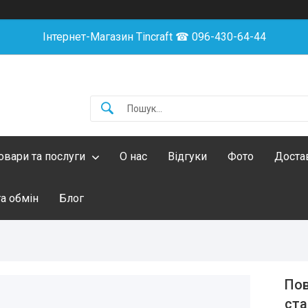
Інтернет-Магазин Tincraft ☎︎ 096-430-64-44
овари та послуги
О нас
Відгуки
Фото
Достав
а обмін
Блог
Пов
ста