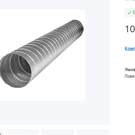
10
Комп
пов