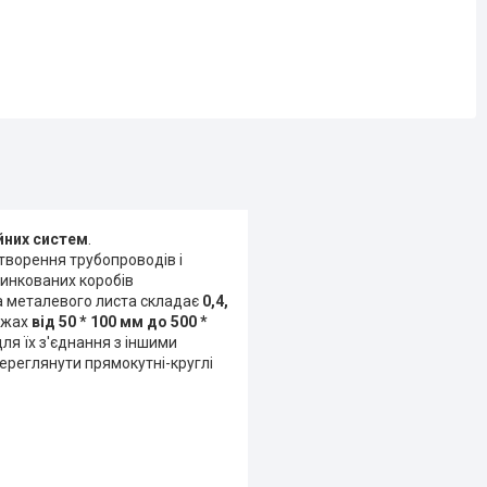
йних систем
.
творення трубопроводів і
цинкованих коробів
а металевого листа складає
0,4,
межах
від 50 * 100 мм до 500 *
ля їх з'єднання з іншими
переглянути прямокутні-круглі