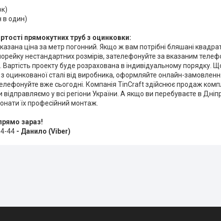
ок)
 в один)
ртості прямокутних труб з оцинковки:
вказана ціна за метр погонний. Якщо ж вам потрібні бляшані квадратн
орейку нестандартних розмірів, зателефонуйте за вказаним телефо
 Вартість проекту буде розрахована в індивідуальному порядку. 
 з оцинкованої сталі від виробника, оформляйте онлайн-замовлення
елефонуйте вже сьогодні. Компанія TinCraft здійснює продаж компл
и відправляємо у всі регіони України. А якщо ви перебуваєте в Дні
конати їх професійний монтаж.
прямо зараз!
64-44
- Данило (Viber)