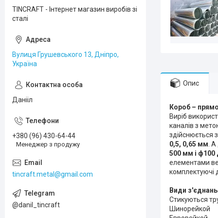
TINCRAFT - Інтернет магазин виробів зі
сталі
Вулиця Грушевського 13, Дніпро,
Україна
Опис
Данііл
Короб – прямо
Виріб використ
каналів з мето
здійснюється з
+380 (96) 430-64-44
0,5, 0,65 мм
. 
Менеджер з продужу
500 мм і ф100
елементами вен
комплектуючі 
tincraft.metal@gmail.com
Види з'єднань
Стикуються тру
@danil_tincraft
Шинорейкой