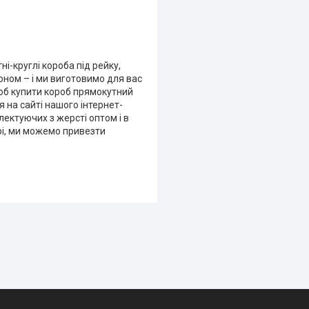
і-круглі короба під рейку,
ном – і ми виготовимо для вас
Щоб купити короб прямокутний
 на сайті нашого інтернет-
ектуючих з жерсті оптом і в
прі, ми можемо привезти