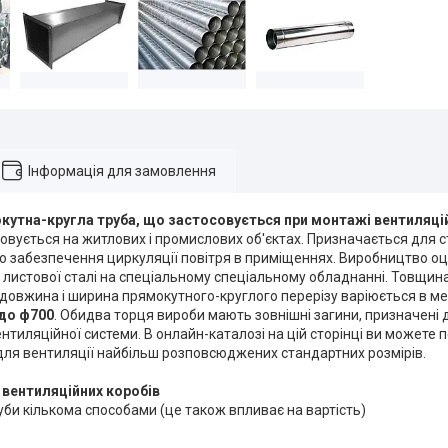
Інформація для замовлення
кутна-кругла труба, що застосовується при монтажі вентиляці
овується на житлових і промислових об'єктах. Призначається для с
ю забезпечення циркуляції повітря в приміщеннях. Виробництво о
 листової сталі на спеціальному спеціальному обладнанні. Товщин
А довжина і ширина прямокутного-круглого перерізу варіюється в 
 до ф700
. Обидва торця вироби мають зовнішні загини, призначені д
тиляційної системи. В онлайн-каталозі на цій сторінці ви можете 
для вентиляції найбільш розповсюджених стандартних розмірів.
 вентиляційних коробів
би кількома способами (це також впливає на вартість)