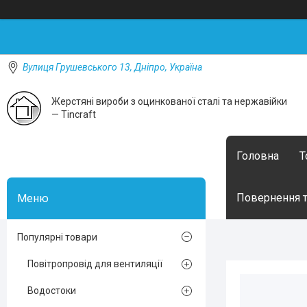
Вулиця Грушевського 13, Дніпро, Україна
Жерстяні вироби з оцинкованої сталі та нержавійки
— Tincraft
Головна
Т
Повернення т
Популярні товари
Повітропровід для вентиляції
Водостоки