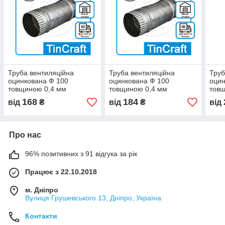
Труба вентиляційна
Труба вентиляційна
Труб
оцинкована Ф 100
оцинкована Ф 100
оцин
товщиною 0,4 мм
товщиною 0,4 мм
тов
168
184
від
₴
від
₴
від
Про нас
96% позитивних з 91 відгука за рік
Працює з 22.10.2018
м. Дніпро
Вулиця Грушевського 13, Дніпро, Україна
Контакти