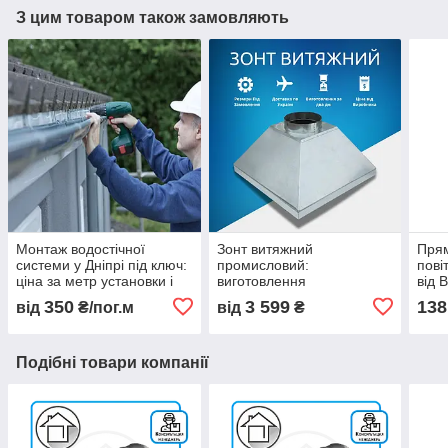
З цим товаром також замовляють
Монтаж водостічної
Зонт витяжний
Прям
системи у Дніпрі під ключ:
промисловий:
пові
ціна за метр установки і
виготовлення
від 
що до неї входить
промислових зонтів в
дост
350
3 599
138
від
₴/пог.м
від
₴
Україні
Подібні товари компанії