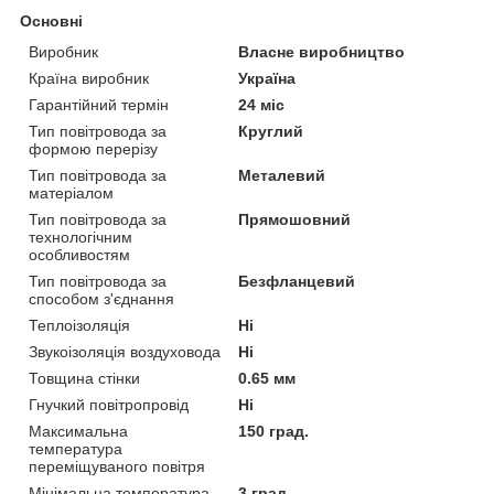
Основні
Виробник
Власне виробництво
Країна виробник
Україна
Гарантійний термін
24 міс
Тип повітровода за
Круглий
формою перерізу
Тип повітровода за
Металевий
матеріалом
Тип повітровода за
Прямошовний
технологічним
особливостям
Тип повітровода за
Безфланцевий
способом з'єднання
Теплоізоляція
Ні
Звукоізоляція воздуховода
Ні
Товщина стінки
0.65 мм
Гнучкий повітропровід
Ні
Максимальна
150 град.
температура
переміщуваного повітря
Мінімальна температура
3 град.