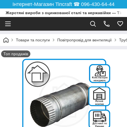
Інтернет-Магазин Tincraft ☎︎ 096-430-64-44
Жерстяні вироби з оцинкованої сталі та нержавійки — Tincr
Товари та послуги
Повітропровід для вентиляції
Тру
Топ продажів