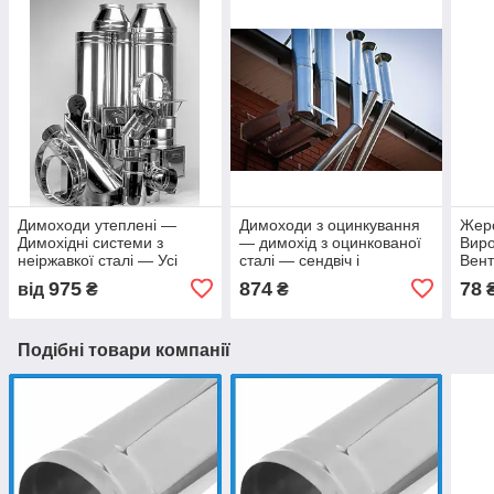
Димоходи утеплені —
Димоходи з оцинкування
Жерс
Димохідні системи з
— димохід з оцинкованої
Виро
неіржавкої сталі — Усі
сталі — сендвіч і
Вент
комплектуючі —
одностінні від виробника
крив
975
874
78
від
₴
₴
Безплатний Замір
Подібні товари компанії