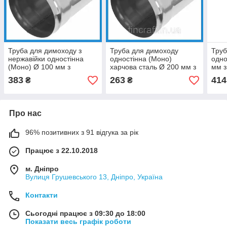
Труба для димоходу з
Труба для димоходу
Труб
нержавійки одностінна
одностінна (Моно)
одно
(Моно) Ø 100 мм з
харчова сталь Ø 200 мм з
мм з
нержавіючої сталі 0.5 мм
нержавійки 0.5 мм L-0.3 м,
1м, 
383
263
414
₴
₴
L-1м, для котла
для котельні
Про нас
96% позитивних з 91 відгука за рік
Працює з 22.10.2018
м. Дніпро
Вулиця Грушевського 13, Дніпро, Україна
Контакти
Сьогодні працює з 09:30 до 18:00
Показати весь графік роботи