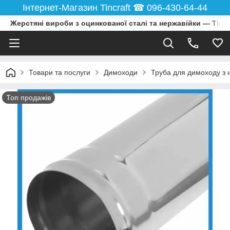
Інтернет-Магазин Tincraft ☎︎ 096-430-64-44
Жерстяні вироби з оцинкованої сталі та нержавійки — Tincr
Товари та послуги
Димоходи
Труба для димоходу з 
Топ продажів