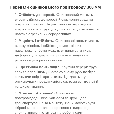
Переваги оцинкованого повітроводу 300 мм
Стійкість до корозії:
Оцинкований метал має
високу стійкість до корозії й окислення завдяки
покриттю цинком. Це дає змогу повітроводам
зберігати свою структурну цілісність і довговічність
навіть в агресивних середовищах.
Міцність і стійкість:
Оцинковані канали мають
високу міцність і стійкість до механічних
навантажень. Вони можуть витримувати тиск,
деформації й удари, що робить їх надійним
рішенням для різних систем.
Ефективна вентиляція:
Круглий переріз труб
сприяє плавнішому й ефективному руху повітря,
знижуючи опір і втрати тиску. Це дає змогу
оптимізувати продуктивність системи вентиляції й
кондиціонування.
Монтаж і збирання:
Оцинковані
повітровідводи зазвичай легкі та зручні для
транспортування та монтажу. Вони можуть бути
зібрані та встановлені порівняно швидко, що
сприяє зниженню витрат на робочу силу.