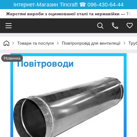
Інтернет-Магазин Tincraft ☎︎ 096-430-64-44
Жерстяні вироби з оцинкованої сталі та нержавійки — Tincr
Товари та послуги
Повітропровід для вентиляції
Тру
Новинка