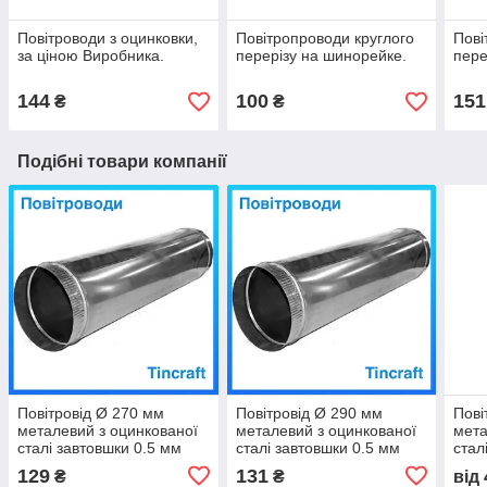
Повітроводи з оцинковки,
Повітропроводи круглого
Пові
за ціною Виробника.
перерізу на шинорейке.
пере
144
100
151
₴
₴
Подібні товари компанії
Повітровід Ø 270 мм
Повітровід Ø 290 мм
Пові
металевий з оцинкованої
металевий з оцинкованої
мета
сталі завтовшки 0.5 мм
сталі завтовшки 0.5 мм
стал
для витяжки
для витяжки виробничих
для 
129
131
₴
₴
від
приміщень
при