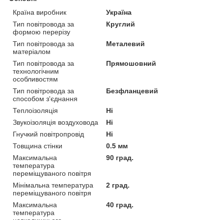
Країна виробник
Україна
Тип повітровода за
Круглий
формою перерізу
Тип повітровода за
Металевий
матеріалом
Тип повітровода за
Прямошовний
технологічним
особливостям
Тип повітровода за
Безфланцевий
способом з'єднання
Теплоізоляція
Ні
Звукоізоляція воздуховода
Ні
Гнучкий повітропровід
Ні
Товщина стінки
0.5 мм
Максимальна
90 град.
температура
переміщуваного повітря
Мінімальна температура
2 град.
переміщуваного повітря
Максимальна
40 град.
температура