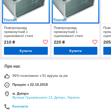
Повітропровід
Повітропровід
Пові
прямокутний з
прямокутний з
прям
оцинкованої сталі
оцинкованої сталі
оцин
1000х400 завдовжки 2
1000х900 для витяжки
1000
210
220
205
₴
₴
метри для квартири
ангару
при
Купити
Купити
Про нас
96% позитивних з 91 відгука за рік
Працює з 22.10.2018
м. Дніпро
Вулиця Грушевського 13, Дніпро, Україна
Контакти