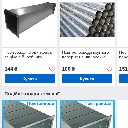
Повітроводи з оцинковки,
Повітропроводи круглого
Пові
за ціною Виробника.
перерізу на шинорейке.
пере
144
100
151
₴
₴
Купити
Купити
Подібні товари компанії