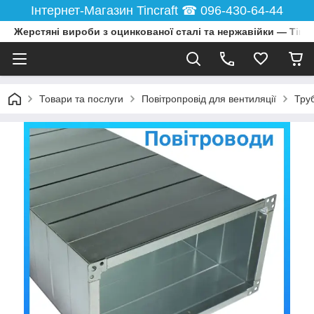
Інтернет-Магазин Tincraft ☎︎ 096-430-64-44
Жерстяні вироби з оцинкованої сталі та нержавійки — Tincr
Товари та послуги
Повітропровід для вентиляції
Тру