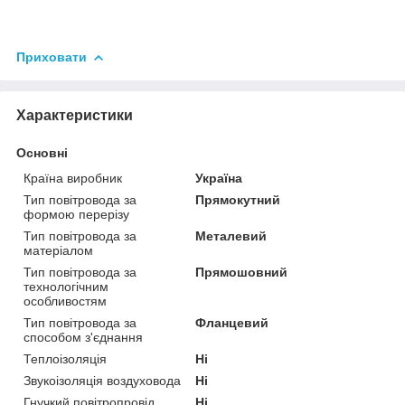
Приховати
Характеристики
Основні
Країна виробник
Україна
Тип повітровода за
Прямокутний
формою перерізу
Тип повітровода за
Металевий
матеріалом
Тип повітровода за
Прямошовний
технологічним
особливостям
Тип повітровода за
Фланцевий
способом з'єднання
Теплоізоляція
Ні
Звукоізоляція воздуховода
Ні
Гнучкий повітропровід
Ні