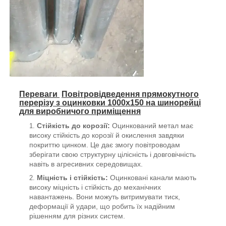
Переваги
Повітровідведення прямокутного
перерізу з оцинковки 1000х150 на шинорейці
для виробничого приміщення
Стійкість до корозії:
Оцинкований метал має
високу стійкість до корозії й окислення завдяки
покриттю цинком. Це дає змогу повітроводам
зберігати свою структурну цілісність і довговічність
навіть в агресивних середовищах.
Міцність і стійкість:
Оцинковані канали мають
високу міцність і стійкість до механічних
навантажень. Вони можуть витримувати тиск,
деформації й удари, що робить їх надійним
рішенням для різних систем.