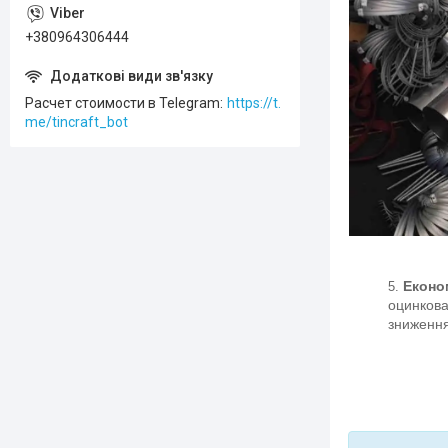
+380964306444
Расчет стоимости в Telegram
https://t.
me/tincraft_bot
Економ
оцинкова
зниження