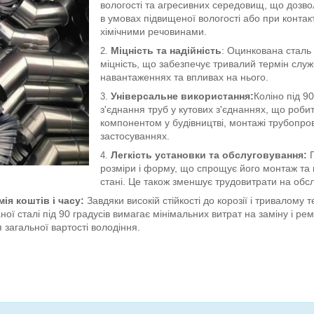
вологості та агресивних середовищ, що дозво
в умовах підвищеної вологості або при контак
хімічними речовинами.
Міцність та надійність
: Оцинкована сталь
міцність, що забезпечує тривалий термін служ
навантаженнях та впливах на нього.
Універсальне використання:
Коліно під 9
з'єднання труб у кутових з'єднаннях, що роб
компонентом у будівництві, монтажі трубопров
застосуваннях.
Легкість установки та обслуговування:
П
розміри і форму, що спрощує його монтаж та 
стані. Це також зменшує трудовитрати на обс
ія коштів і часу:
Завдяки високій стійкості до корозії і тривалому т
ної сталі під 90 градусів вимагає мінімальних витрат на заміну і ре
 загальної вартості володіння.