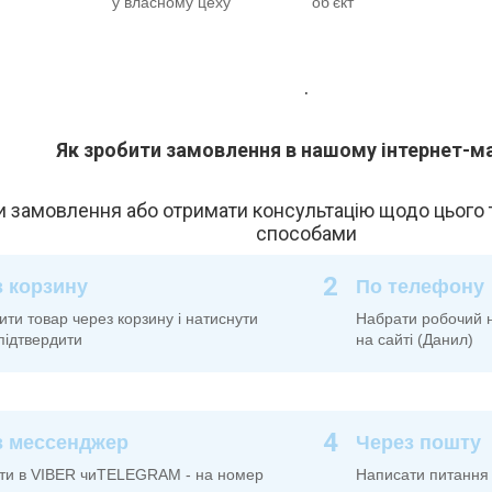
у власному цеху
об'єкт
.
Як зробити замовлення в нашому інтернет-м
 замовлення або отримати консультацію щодо цього 
способами
2
 корзину
По телефону
и товар через корзину і натиснути
Набрати робочий 
підтвердити
на сайті (Данил)
4
з мессенджер
Через пошту
ти в VIBER чиTELEGRAM - на номер
Написати питання 