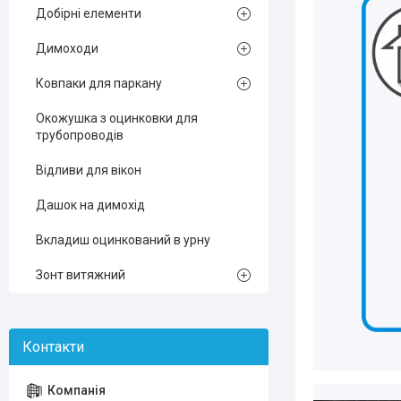
Добірні елементи
Димоходи
Ковпаки для паркану
Окожушка з оцинковки для
трубопроводів
Відливи для вікон
Дашок на димохід
Вкладиш оцинкований в урну
Зонт витяжний