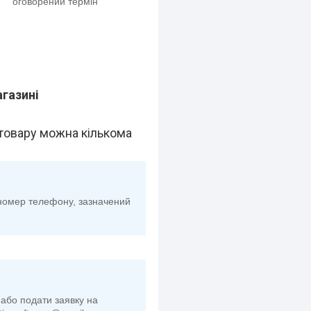
оговорений термін
агазині
товару можна кількома
номер телефону, зазначений
або подати заявку на