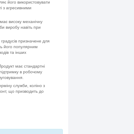
ляє його використовувати
ті з агресивними
 має високу механічну
би виробу навіть при
0 градусів призначене для
ить його популярним
одів та інших
родукт має стандартні
підтримку в робочому
луговування.
ерміну служби, коліно з
монт, що призводить до