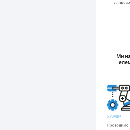
глянцевої
Ми на
елем
ЗАМІР
Проводимо 