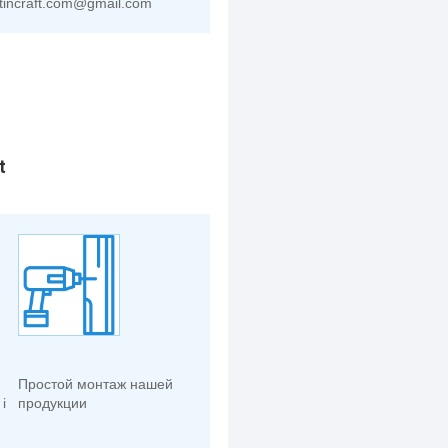
tincraft.com@gmail.com
t
Простой монтаж нашей
і
продукции