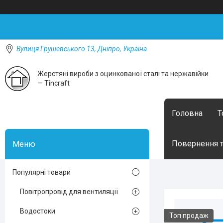
Вулиця Грушевського 13, Дніпро, Україна
Жерстяні вироби з оцинкованої сталі та нержавійки
— Tincraft
Головна
Т
Повернення т
Популярні товари
Повітропровід для вентиляції
Водостоки
Топ продаж