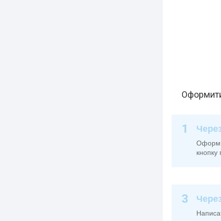
Оформити
1
Через
Оформит
кнопку 
3
Чере
Написа