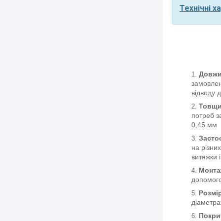
Технічні х
Довжи
замовлен
відводу 
Товщи
потреб з
0,45 мм
Засто
на різни
витяжки і
Монтаж
допомого
Розмі
діаметра
Покри