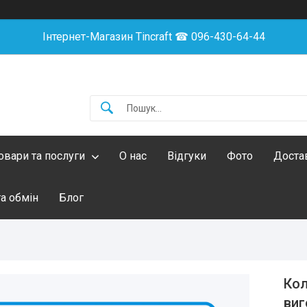
Інтернет-Магазин Tincraft ☎︎ 096-430-64-44
овари та послуги
О нас
Відгуки
Фото
Достав
а обмін
Блог
Кол
виг