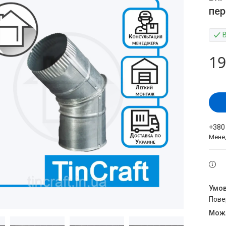
пер
19
+380
Мене
пов