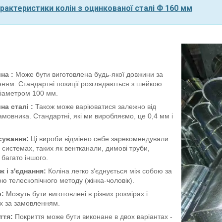
арактеристики колін з оцинкованої сталі Ф 160 мм
на :
Може бути виготовлена будь-якої довжини за
ням. Стандартні позиції розглядаються з шейкою
діаметром 100 мм.
на сталі
:
Також може варіюватися залежно від
амовника. Стандартні, які ми виробляємо, це 0,4 мм і
сування:
Ці вироби відмінно себе зарекомендували
х системах, таких як вентканали, димові труби,
 багато іншого.
 і з'єднання:
Коліна легко з'єднується між собою за
ю телескопічного методу (жінка-чоловік).
р:
Можуть бути виготовлені в різних розмірах і
х за замовленням.
ття:
Покриття може бути виконане в двох варіантах -