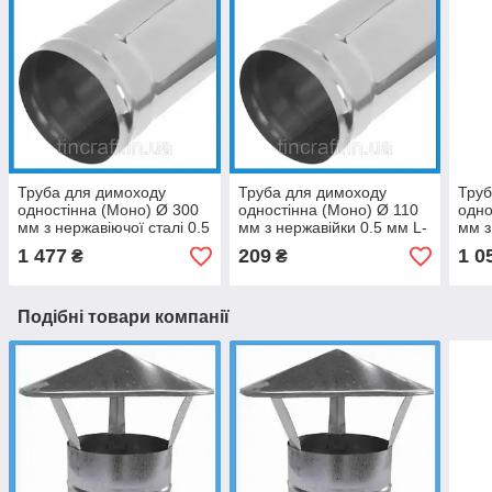
Труба для димоходу
Труба для димоходу
Труб
одностінна (Моно) Ø 300
одностінна (Моно) Ø 110
одно
мм з нержавіючої сталі 0.5
мм з нержавійки 0.5 мм L-
мм з
мм L-1м, для
0.5 м, для промисловості
0.5 
1 477
209
1 0
₴
₴
твердопаливного котла
Подібні товари компанії