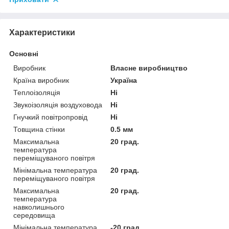
Характеристики
Основні
Виробник
Власне виробництво
Країна виробник
Україна
Теплоізоляція
Ні
Звукоізоляція воздуховода
Ні
Гнучкий повітропровід
Ні
Товщина стінки
0.5 мм
Максимальна
20 град.
температура
переміщуваного повітря
Мінімальна температура
20 град.
переміщуваного повітря
Максимальна
20 град.
температура
навколишнього
середовища
Мінімальна температура
-20 град.