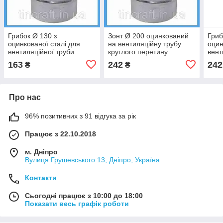
Грибок Ø 130 з
Зонт Ø 200 оцинкований
Гриб
оцинкованої сталі для
на вентиляційну трубу
оцин
вентиляційної труби
круглого перетину
вент
круглого перетину
Товщина цинку 0.7 мм
круг
163
242
242
₴
₴
Товщина цинку 0,4 мм
Товщ
Про нас
96% позитивних з 91 відгука за рік
Працює з 22.10.2018
м. Дніпро
Вулиця Грушевського 13, Дніпро, Україна
Контакти
Сьогодні працює з 10:00 до 18:00
Показати весь графік роботи