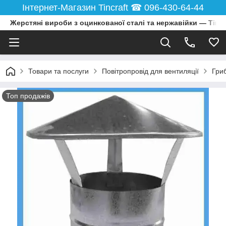
Інтернет-Магазин Tincraft ☎︎ 096-430-64-44
Жерстяні вироби з оцинкованої сталі та нержавійки — Tincr
Товари та послуги
Повітропровід для вентиляції
Гриб
Топ продажів