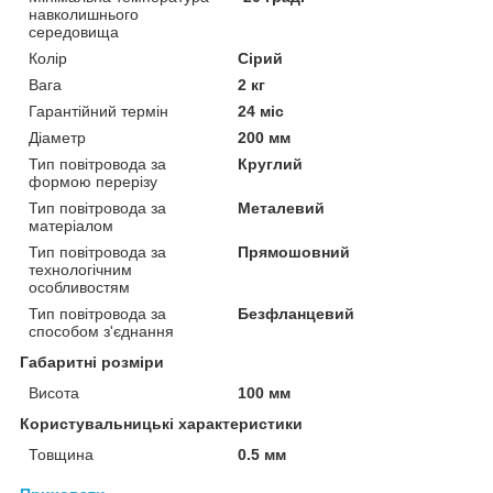
навколишнього
середовища
Колір
Сірий
Вага
2 кг
Гарантійний термін
24 міс
Діаметр
200 мм
Тип повітровода за
Круглий
формою перерізу
Тип повітровода за
Металевий
матеріалом
Тип повітровода за
Прямошовний
технологічним
особливостям
Тип повітровода за
Безфланцевий
способом з'єднання
Габаритні розміри
Висота
100 мм
Користувальницькі характеристики
Товщина
0.5 мм