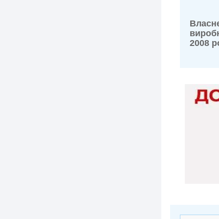
Власн
вироб
2008 р