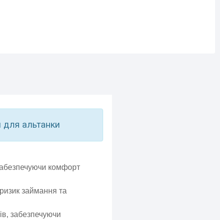
м для альтанки
забезпечуючи комфорт
ризик займання та
лів, забезпечуючи