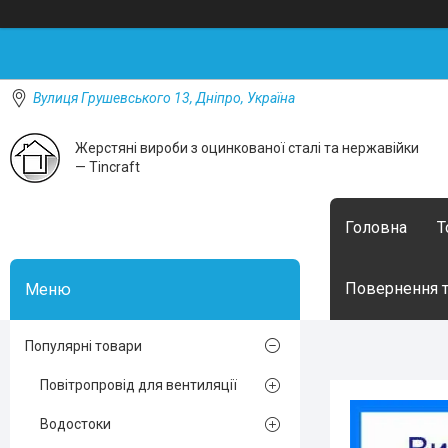
Вулиця Грушевського 13, Дніпро, Україна
Жерстяні вироби з оцинкованої сталі та нержавійки
— Tincraft
Головна
Т
Повернення т
Популярні товари
Повітропровід для вентиляції
Водостоки