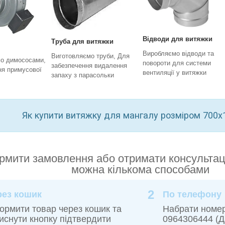
Відводи для витяжки
Труба для витяжки
Виробляємо відводи та
Виготовляємо труби, Для
о димососами,
повороти для системи
забезпечення видалення
ня примусової
вентиляції у витяжки
запаху з парасольки
Як купити витяжку для мангалу розміром 700
мити замовлення або отримати консультац
можна кількома способами
2
рез кошик
По телефону
рмити товар через кошик та
Набрати номе
иснути кнопку підтвердити
0964306444 (Д