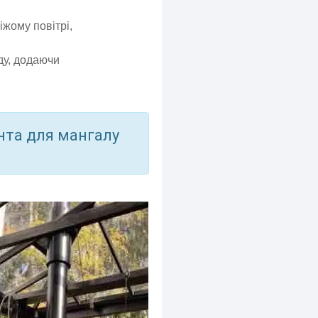
жому повітрі,
ду, додаючи
нта для мангалу