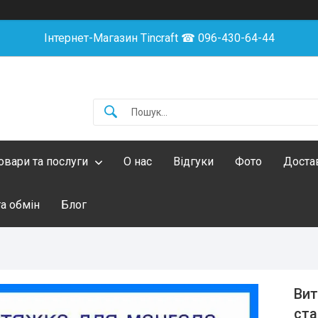
Інтернет-Магазин Tincraft ☎︎ 096-430-64-44
овари та послуги
О нас
Відгуки
Фото
Достав
а обмін
Блог
Вит
ста