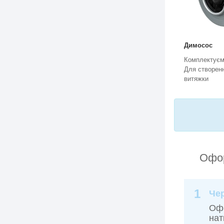
Димосос
Комплектуєм
Для створен
витяжки
Офор
1
Че
Офо
нат