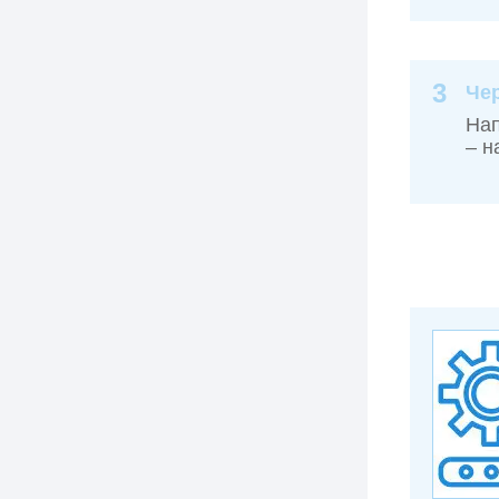
3
Че
На
– н