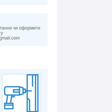
тання чи оформити
ту
@gmail.com