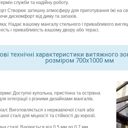
термін служби та надійну роботу.
рт Створює затишну атмосферу для приготування їжі на сві
чи дискомфорт від диму та запахів.
ика: Надає вашому мангалу стильного і привабливого вигля
ність і привабливість вашому двору або терасі.
ві технічні характеристики витяжного зо
розміром 700х1000 мм
орми: Доступні купольна, пристінна та острівна
ля інтеграції з різними дизайнами мангалів.
іал: Виготовляється з нержавіючої сталі або
ної сталі для міцності та стійкості до корозії.
на сталі: Варіюється від 0.5 мм до 0.7 мм,