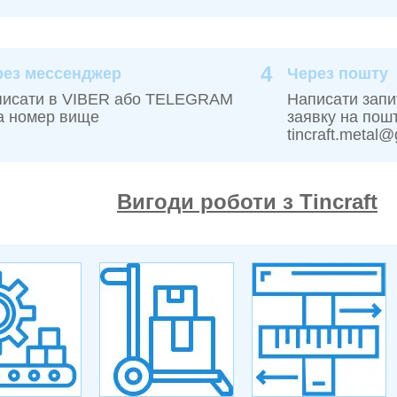
4
рез мессенджер
Через пошту
писати в VIBER або TELEGRAM
Написати запи
а номер вище
заявку на пош
tincraft.metal
Вигоди роботи з Tincraft