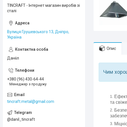
TINCRAFT - Інтернет магазин виробів зі
сталі
Вулиця Грушевського 13, Дніпро,
Україна
Опис
Данііл
Чим хоро
+380 (96) 430-64-44
Менеджер з продужу
Ефект
tincraft.metal@gmail.com
та свіж
Безпе
забезпе
@danil_tincraft
Міцні