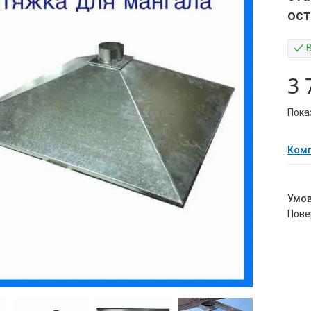
ост
3 
Пока
Комп
пов