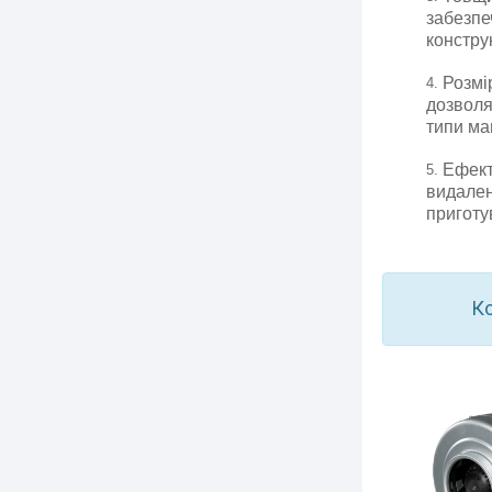
забезпе
конструк
Розмі
дозволя
типи ма
Ефект
видален
приготу
Ко