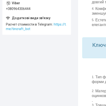
довгий 
Комфо
+380964306444
зменшую
Естет
Расчет стоимости в Telegram
https://t.
елегант
me/tincraft_bot
Ключо
Тип ф
форми д
Матер
оцинкова
.
Товщи